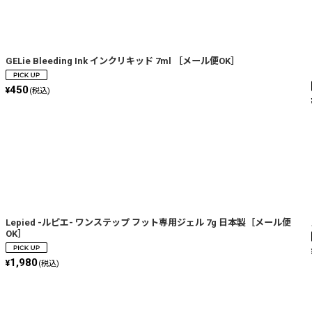
絞り込む
GELie Bleeding Ink インクリキッド 7ml ［メール便OK］
450
¥
(税込)
Lepied -ルピエ- ワンステップ フット専用ジェル 7g 日本製［メール便
OK］
1,980
¥
(税込)