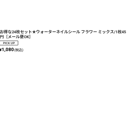
お得な24枚セット★ウォーターネイルシール フラワー ミックス/1枚45
円［メール便OK］
1,080
¥
(税込)