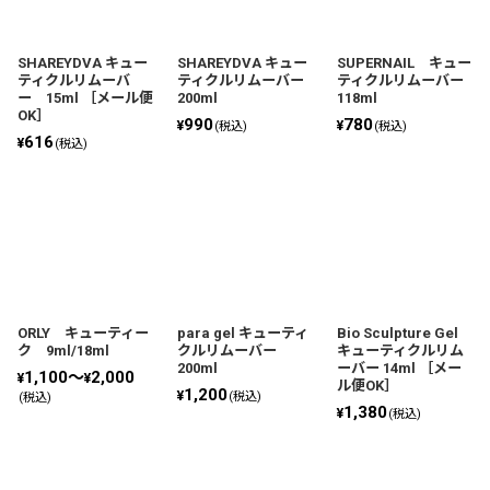
絞り込む
SHAREYDVA キュー
SHAREYDVA キュー
SUPERNAIL キュー
ティクルリムーバ
ティクルリムーバー
ティクルリムーバー
ー 15ml ［メール便
200ml
118ml
OK］
990
780
¥
¥
(税込)
(税込)
616
¥
(税込)
ORLY キューティー
para gel キューティ
Bio Sculpture Gel
ク 9ml/18ml
クルリムーバー
キューティクルリム
200ml
ーバー 14ml ［メー
1,100～
2,000
¥
¥
ル便OK］
1,200
¥
(税込)
(税込)
1,380
¥
(税込)