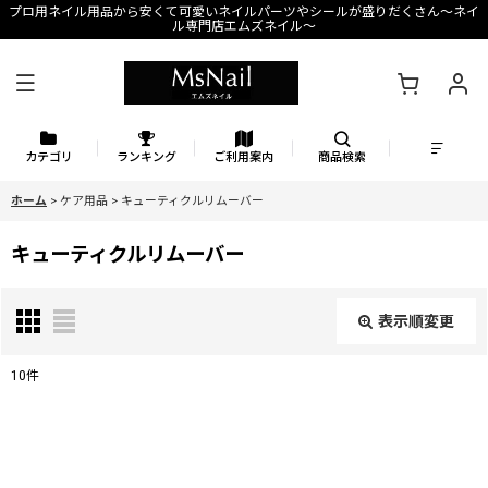
プロ用ネイル用品から安くて可愛いネイルパーツやシールが盛りだくさん〜ネイ
ル専門店エムズネイル〜
カテゴリ
ランキング
ご利用案内
商品検索
ホーム
>
ケア用品
>
キューティクルリムーバー
キューティクルリムーバー
表示順変更
閉じる
10
件
表示数
:
並び順
: