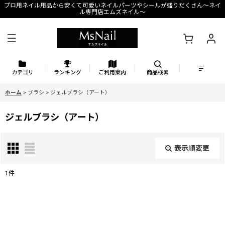
プロ用ネイル用品から安くて可愛いネイルパーツやシールが盛りだくさん〜ネイ
ル専門店エムズネイル〜
カテゴリ
ランキング
ご利用案内
商品検索
ホーム
>
ブラシ
>
ジェルブラシ（アート）
ジェルブラシ（アート）
表示順変更
閉じる
1
件
表示数
:
並び順
: