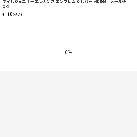
ネイルジュエリー エレガンス エンブレム シルバー MD546［メール便
OK］
110
¥
(税込)
0件