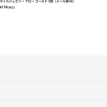
ネイルジュエリー アロー ゴールド 5個［メール便OK］
110
¥
(税込)