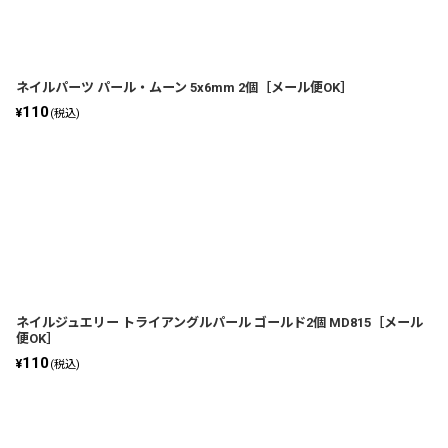
並び順
:
ネイルパーツ パール・ムーン 5x6mm 2個［メール便OK］
110
¥
(税込)
ネイルジュエリー トライアングルパール ゴールド2個 MD815［メール
便OK］
110
¥
(税込)