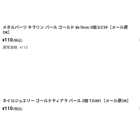
絞り込む
メタルパーツ キラリン パール ゴールド 8x7mm 5個 DZ39［メール便
OK］
110
¥
(税込)
通常価格
:
110
¥
ネイルジュエリー ゴールドティアラ パール 2個 TG001［メール便OK］
110
¥
(税込)