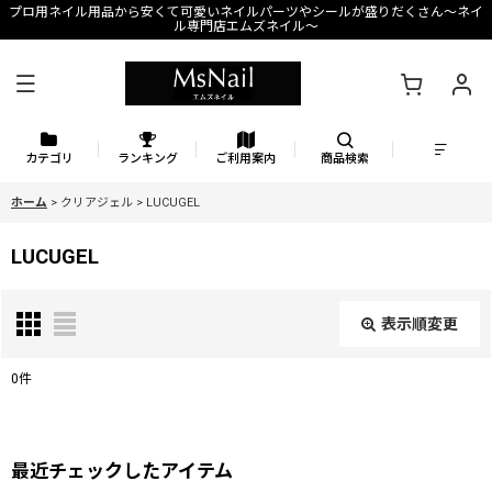
プロ用ネイル用品から安くて可愛いネイルパーツやシールが盛りだくさん〜ネイ
ル専門店エムズネイル〜
カテゴリ
ランキング
ご利用案内
商品検索
ホーム
>
クリアジェル
>
LUCUGEL
LUCUGEL
表示順変更
閉じる
0
件
表示数
:
最近チェックしたアイテム
並び順
: